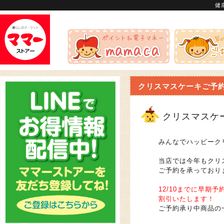
健
クリスマスケーキご予
クリスマスケ
みんなでハッピーク
当店では今年もクリ
ご予約を承っており
12/10までに早期予
割引いたします！
ご予約承り中商品の