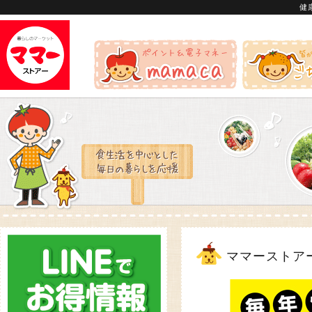
健
ママーストア